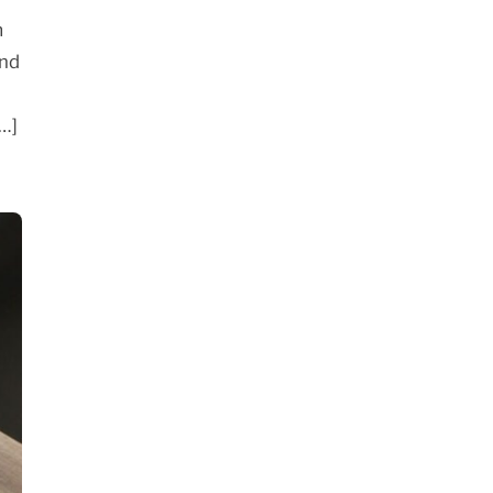
m
und
…]