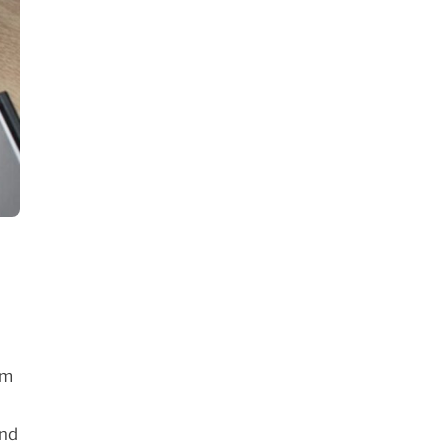
em
end