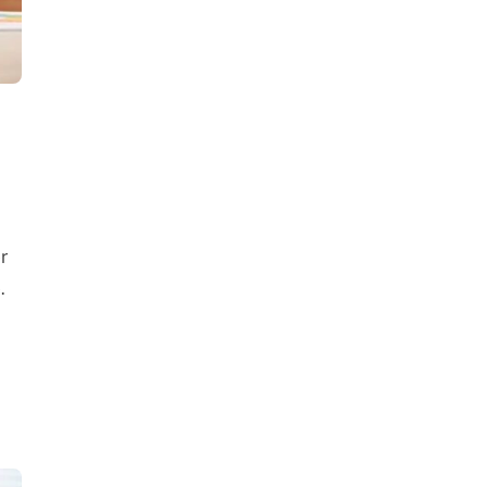
r
.
s