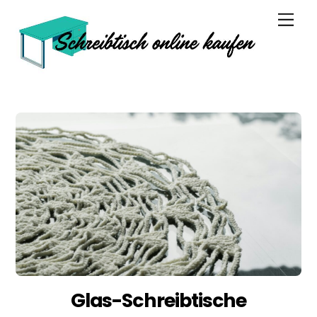
Skip
Men
to
content
Glas-Schreibtische