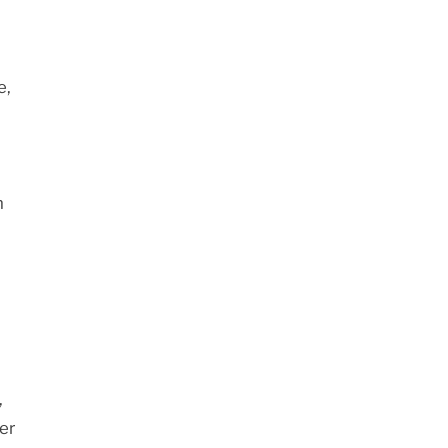
e,
n
,
er